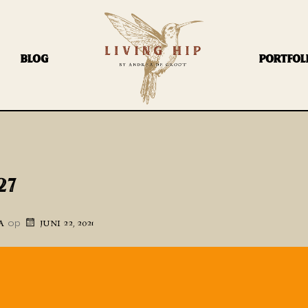
BLOG
PORTFOL
27
op
A
JUNI 22, 2021