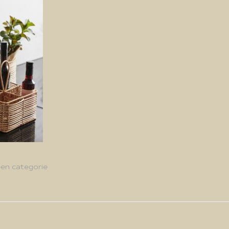
en categorie
g