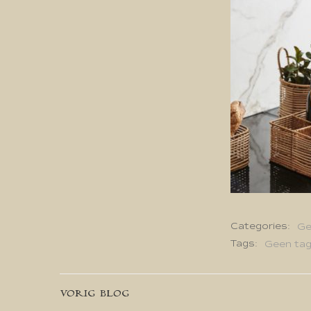
Categories:
Ge
Tags:
Geen ta
Bericht
VORIG BLOG