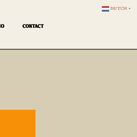
DUTCH
▼
IO
CONTACT