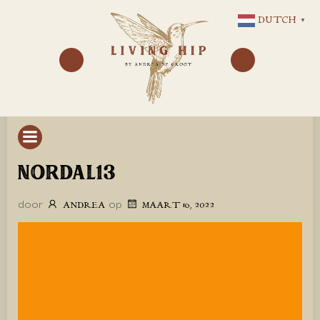
GA
DUTCH
▼
NAAR
DE
INHOUD
NORDAL13
door
op
ANDREA
MAART 16, 2022