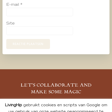
E-mail
*
Site
LET’S COLLABORATE AND
MAKE SOME MAGIC
MELD JE AAN
LivingHip
gebruikt cookies en scripts van Google om
uw gebruik van onze website geanonimiseerd te