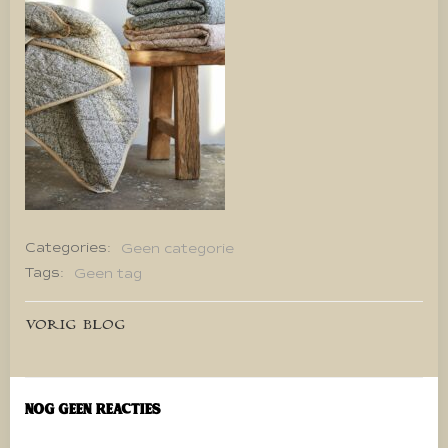
Categories:
Geen categorie
Tags:
Geen tag
Bericht
VORIG BLOG
navigatie
Nog geen reacties