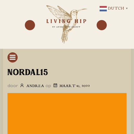
GA
DUTCH
▼
NAAR
DE
INHOUD
NORDAL15
door
op
ANDREA
MAART 16, 2022