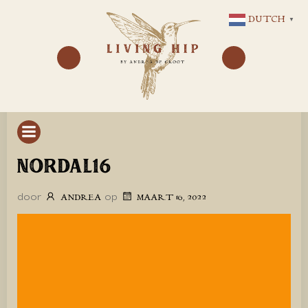
GA
DUTCH
▼
NAAR
DE
INHOUD
NORDAL16
door
op
ANDREA
MAART 16, 2022