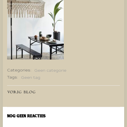
Categories:
Geen categorie
Tags:
Geen tag
Bericht
VORIG BLOG
navigatie
Nog geen reacties