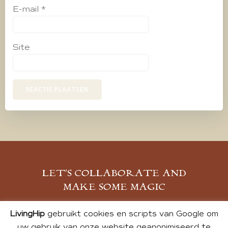
E-mail
*
Site
LET’S COLLABORATE AND
MAKE SOME MAGIC
MELD JE AAN
LivingHip
gebruikt cookies en scripts van Google om
uw gebruik van onze website geanonimiseerd te