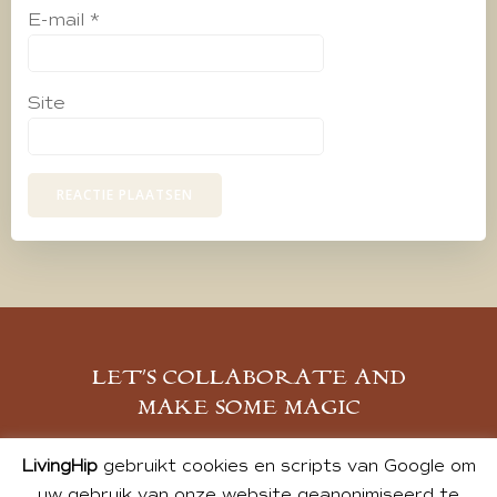
E-mail
*
Site
LET’S COLLABORATE AND
MAKE SOME MAGIC
MELD JE AAN
LivingHip
gebruikt cookies en scripts van Google om
uw gebruik van onze website geanonimiseerd te