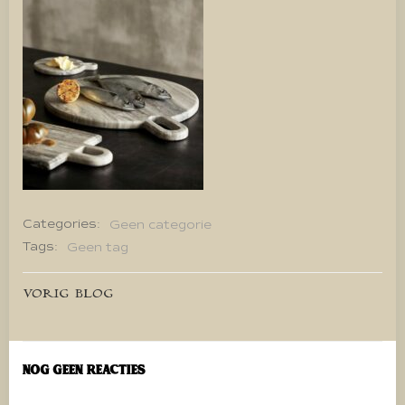
Categories:
Geen categorie
Tags:
Geen tag
Bericht
VORIG BLOG
navigatie
Nog geen reacties