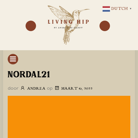
GA
DUTCH
▼
NAAR
DE
INHOUD
NORDAL21
door
op
ANDREA
MAART 16, 2022