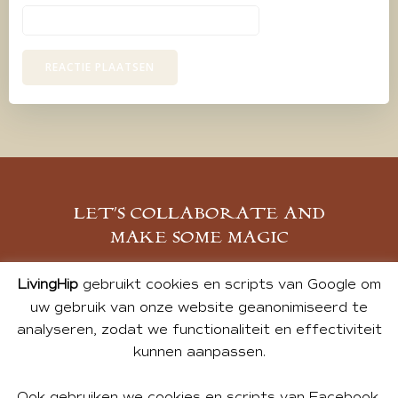
LET’S COLLABORATE AND
MAKE SOME MAGIC
MELD JE AAN
LivingHip
gebruikt cookies en scripts van Google om
uw gebruik van onze website geanonimiseerd te
analyseren, zodat we functionaliteit en effectiviteit
kunnen aanpassen.
Ook gebruiken we cookies en scripts van Facebook,