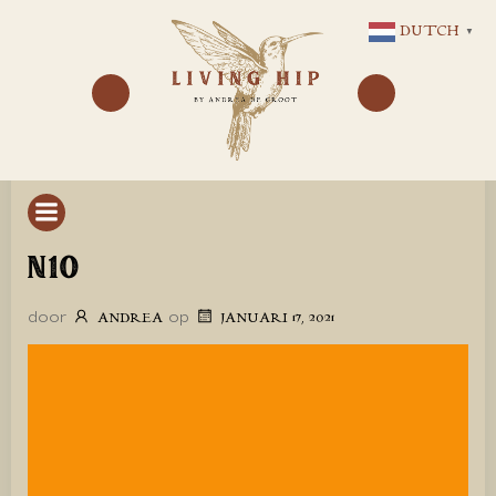
GA
DUTCH
▼
NAAR
DE
INHOUD
N10
door
op
ANDREA
JANUARI 17, 2021