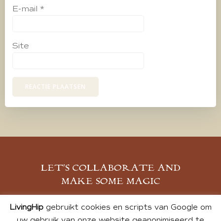
E-mail
*
Site
LET’S COLLABORATE AND
MAKE SOME MAGIC
MELD JE AAN
LivingHip
gebruikt cookies en scripts van Google om
uw gebruik van onze website geanonimiseerd te