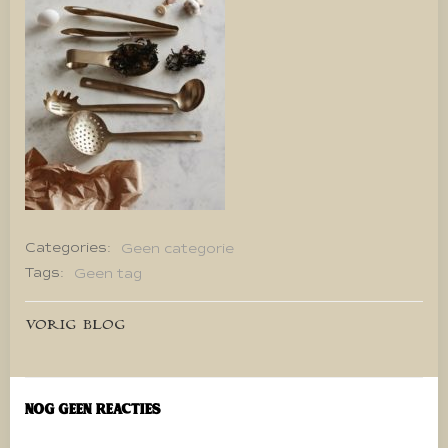
Categories:
Geen categorie
Tags:
Geen tag
Bericht
VORIG BLOG
navigatie
Nog geen reacties