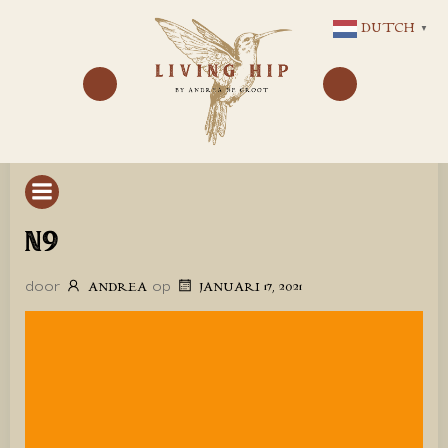
GA
DUTCH
▼
NAAR
DE
INHOUD
N9
door
op
ANDREA
JANUARI 17, 2021