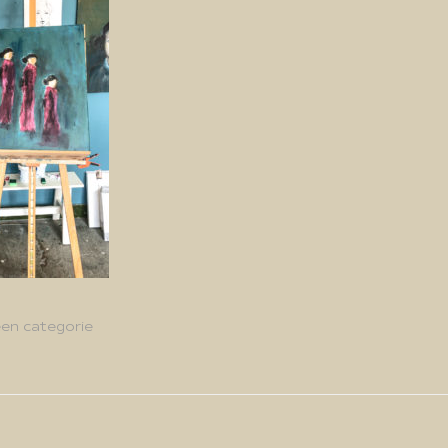
en categorie
g