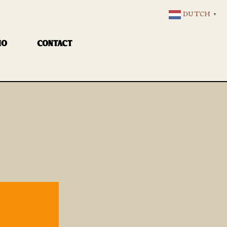
DUTCH
▼
IO
CONTACT