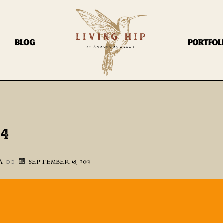
BLOG
PORTFOL
44
op
A
SEPTEMBER 18, 2019