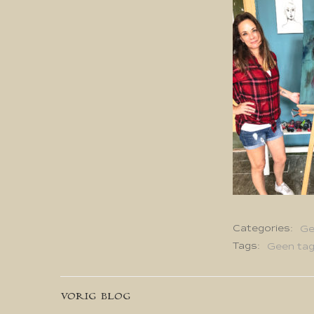
Categories:
Ge
Tags:
Geen ta
Bericht
VORIG BLOG