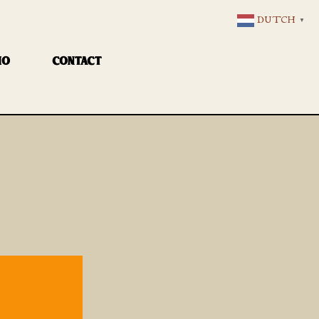
DUTCH
▼
IO
CONTACT