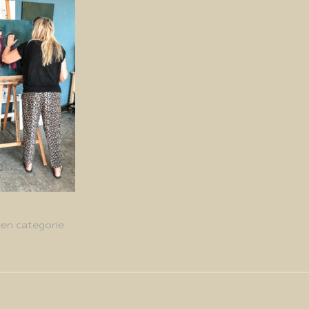
en categorie
g