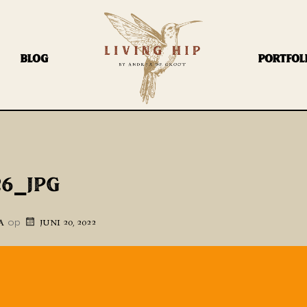
BLOG
PORTFOL
26_JPG
op
A
JUNI 20, 2022