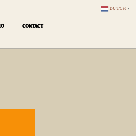
DUTCH
▼
IO
CONTACT