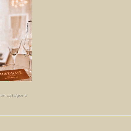
en categorie
g