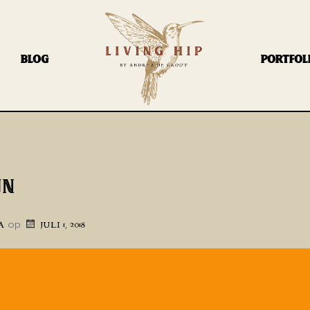
BLOG
PORTFOL
JN
op
A
JULI 1, 2018