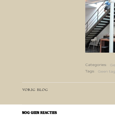
Categories:
Ge
Tags:
Geen ta
Bericht
VORIG BLOG
navigatie
Nog geen reacties