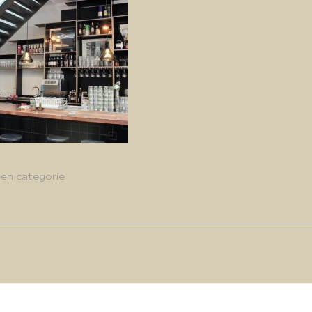
en categorie
g