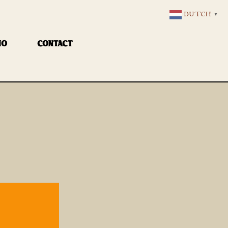
DUTCH
▼
IO
CONTACT