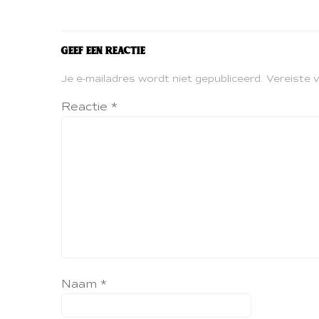
Geef een reactie
Je e-mailadres wordt niet gepubliceerd.
Vereiste 
Reactie
*
Naam
*