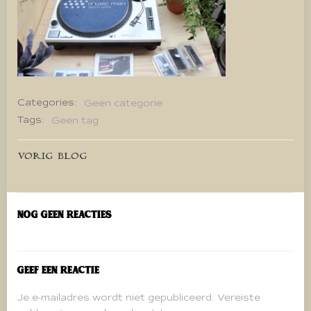
Categories:
Geen categorie
Tags:
Geen tag
Bericht
VORIG BLOG
navigatie
Nog geen reacties
Geef een reactie
Je e-mailadres wordt niet gepubliceerd.
Vereiste