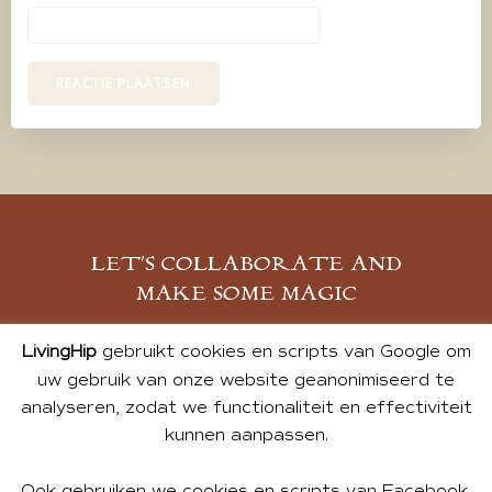
LET’S COLLABORATE AND
MAKE SOME MAGIC
MELD JE AAN
LivingHip
gebruikt cookies en scripts van Google om
uw gebruik van onze website geanonimiseerd te
analyseren, zodat we functionaliteit en effectiviteit
kunnen aanpassen.
Ook gebruiken we cookies en scripts van Facebook,