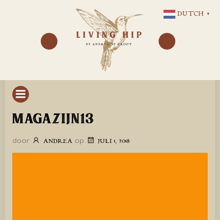
GA
DUTCH
▼
NAAR
DE
INHOUD
MAGAZIJN13
door
op
ANDREA
JULI 1, 2018