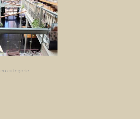
en categorie
g