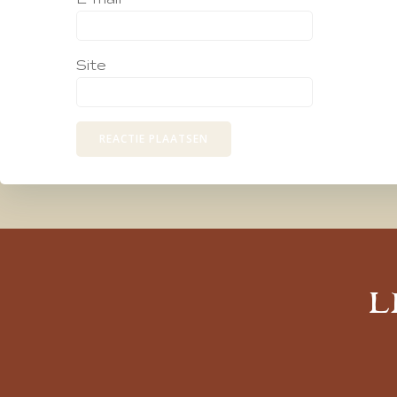
Site
L