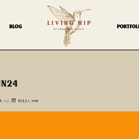
BLOG
PORTFOL
JN24
op
A
JULI 1, 2018