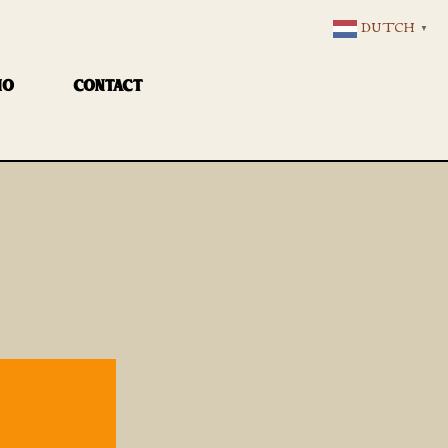
DUTCH
▼
IO
CONTACT