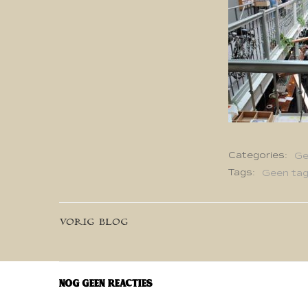
Categories:
Ge
Tags:
Geen ta
Bericht
VORIG BLOG
navigatie
Nog geen reacties