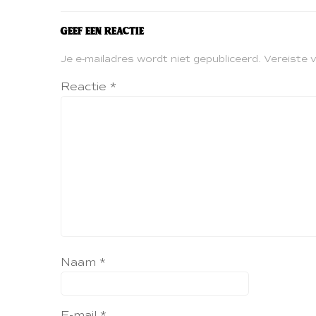
Geef een reactie
Je e-mailadres wordt niet gepubliceerd.
Vereiste 
Reactie
*
Naam
*
E-mail
*