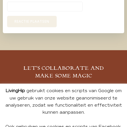
LET’S COLLABORATE AND
MAKE SOME MAGIC
MELD JE AAN
LivingHip
gebruikt cookies en scripts van Google om
uw gebruik van onze website geanonimiseerd te
analyseren, zodat we functionaliteit en effectiviteit
kunnen aanpassen.
Ook gebruiken we cookies en scripts van Facebook,