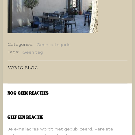
Categories:
Geen categorie
Tags:
Geen tag
Bericht
VORIG BLOG
navigatie
Nog geen reacties
Geef een reactie
Je e-mailadres wordt niet gepubliceerd.
Vereiste