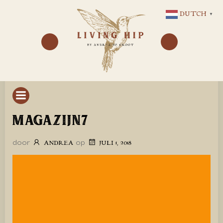
GA
DUTCH
▼
NAAR
DE
INHOUD
MAGAZIJN7
door
op
ANDREA
JULI 1, 2018