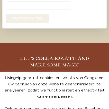
LET’S COLLABORATE AND
MAKE SOME MAGIC
MELD JE AAN
LivingHip
gebruikt cookies en scripts van Google om
uw gebruik van onze website geanonimiseerd te
analyseren, zodat we functionaliteit en effectiviteit
kunnen aanpassen.
Ook gebruiken we cookies en scripts van Facebook,