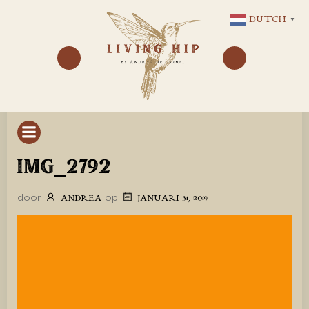
GA
DUTCH
▼
NAAR
DE
INHOUD
IMG_2792
door
op
ANDREA
JANUARI 31, 2019