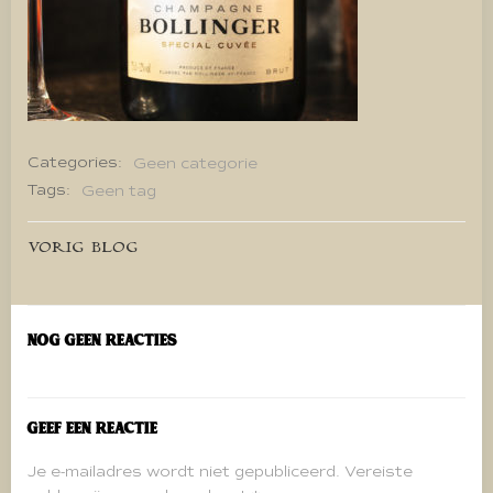
Categories:
Geen categorie
Tags:
Geen tag
Bericht
VORIG BLOG
navigatie
Nog geen reacties
Geef een reactie
Je e-mailadres wordt niet gepubliceerd.
Vereiste