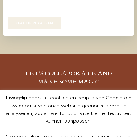
LET’S COLLABORATE AND
MAKE SOME MAGIC
MELD JE AAN
LivingHip
gebruikt cookies en scripts van Google om
uw gebruik van onze website geanonimiseerd te
analyseren, zodat we functionaliteit en effectiviteit
kunnen aanpassen.
Ook gebruiken we cookies en scripts van Facebook,