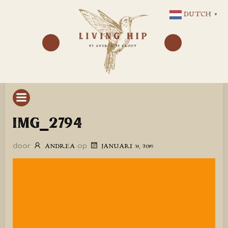
GA
DUTCH
▼
NAAR
DE
INHOUD
IMG_2794
door
op
ANDREA
JANUARI 31, 2019