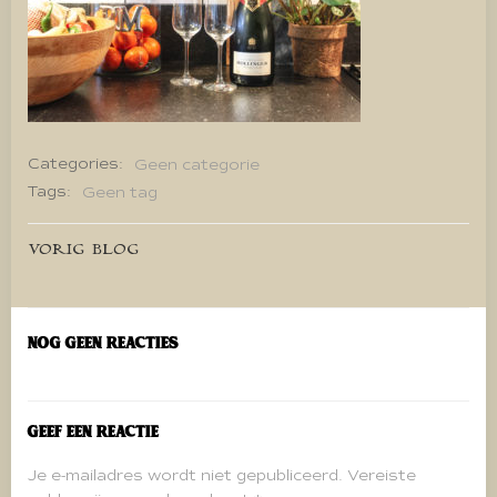
Categories:
Geen categorie
Tags:
Geen tag
Bericht
VORIG BLOG
navigatie
Nog geen reacties
Geef een reactie
Je e-mailadres wordt niet gepubliceerd.
Vereiste