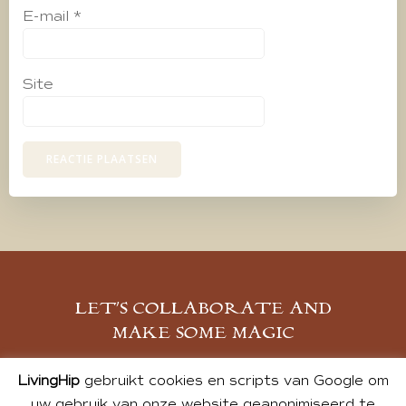
E-mail
*
Site
LET’S COLLABORATE AND
MAKE SOME MAGIC
MELD JE AAN
LivingHip
gebruikt cookies en scripts van Google om
uw gebruik van onze website geanonimiseerd te