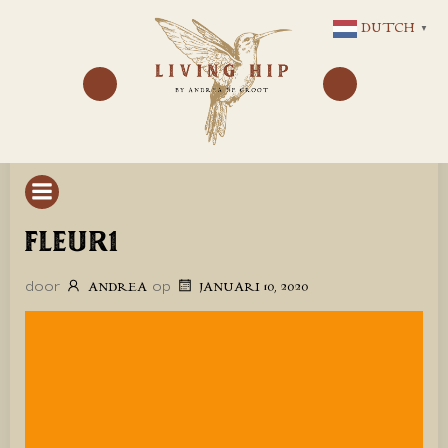
GA
DUTCH
▼
NAAR
DE
INHOUD
FLEUR1
door
op
ANDREA
JANUARI 10, 2020