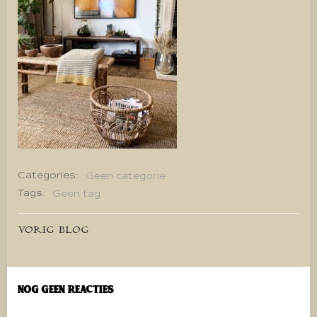
Categories:
Geen categorie
Tags:
Geen tag
Bericht
VORIG BLOG
navigatie
Nog geen reacties