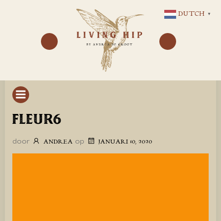
GA
DUTCH
▼
NAAR
DE
INHOUD
FLEUR6
door
op
ANDREA
JANUARI 10, 2020