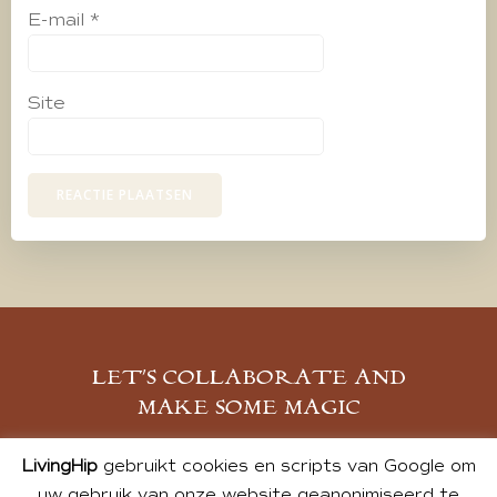
E-mail
*
Site
LET’S COLLABORATE AND
MAKE SOME MAGIC
MELD JE AAN
LivingHip
gebruikt cookies en scripts van Google om
uw gebruik van onze website geanonimiseerd te