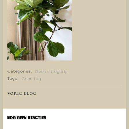
Categories:
Geen categorie
Tags:
Geen tag
Bericht
VORIG BLOG
navigatie
Nog geen reacties