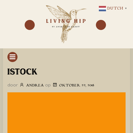
GA
DUTCH
▼
NAAR
DE
INHOUD
ISTOCK
door
op
ANDREA
OKTOBER 22, 2018