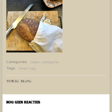
Categories:
Geen categorie
Tags:
Geen tag
Bericht
VORIG BLOG
navigatie
Nog geen reacties