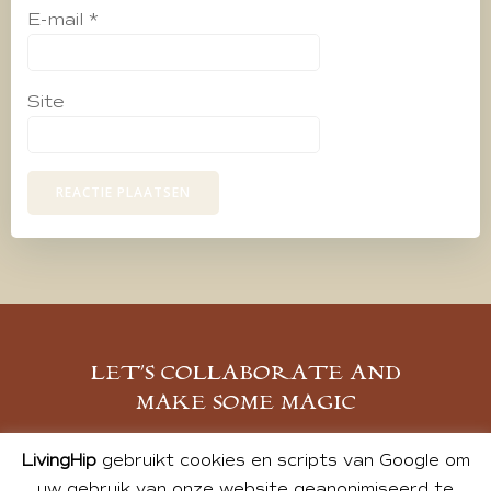
E-mail
*
Site
LET’S COLLABORATE AND
MAKE SOME MAGIC
MELD JE AAN
LivingHip
gebruikt cookies en scripts van Google om
uw gebruik van onze website geanonimiseerd te