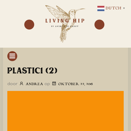
GA
DUTCH
▼
NAAR
DE
INHOUD
PLASTIC1 (2)
door
op
ANDREA
OKTOBER 22, 2018