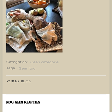
Categories:
Geen categorie
Tags:
Geen tag
Bericht
VORIG BLOG
navigatie
Nog geen reacties