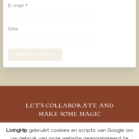
E-mail
*
Site
LET’S COLLABORATE AND
MAKE SOME MAGIC
MELD JE AAN
LivingHip
gebruikt cookies en scripts van Google om
uw gebruik van onze website geanonimiseerd te