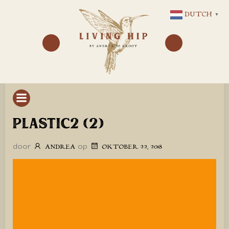
GA
DUTCH
▼
NAAR
DE
INHOUD
PLASTIC2 (2)
door
op
ANDREA
OKTOBER 22, 2018