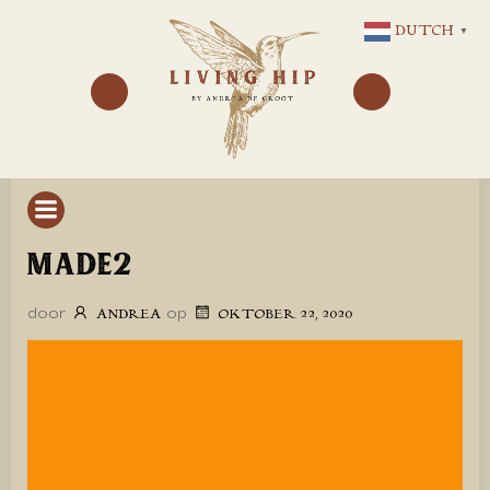
GA
DUTCH
▼
NAAR
DE
INHOUD
MADE2
door
op
ANDREA
OKTOBER 22, 2020