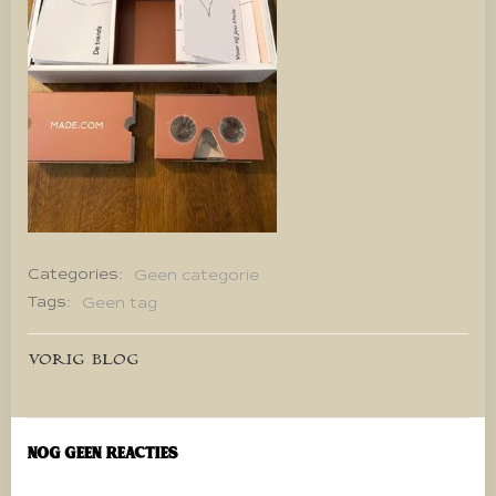
Categories:
Geen categorie
Tags:
Geen tag
Bericht
VORIG BLOG
navigatie
Nog geen reacties