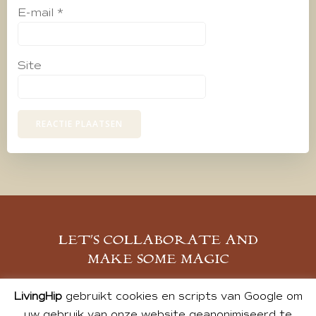
E-mail
*
Site
LET’S COLLABORATE AND
MAKE SOME MAGIC
MELD JE AAN
LivingHip
gebruikt cookies en scripts van Google om
uw gebruik van onze website geanonimiseerd te