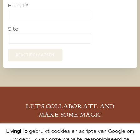
E-mail
*
Site
LET’S COLLABORATE AND
MAKE SOME MAGIC
MELD JE AAN
LivingHip
gebruikt cookies en scripts van Google om
uw gebruik van onze website geanonimiseerd te