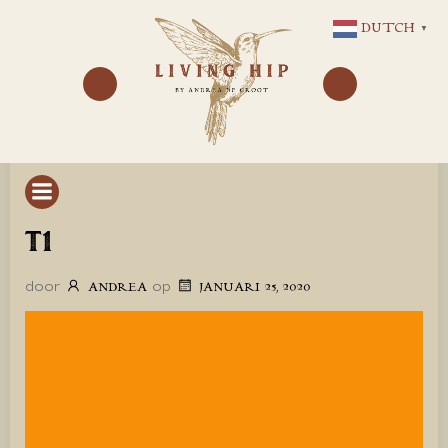
GA
DUTCH
▼
NAAR
DE
INHOUD
T1
door
op
ANDREA
JANUARI 25, 2020