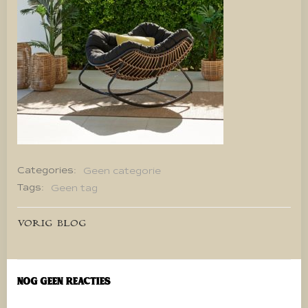
Categories:
Geen categorie
Tags:
Geen tag
Bericht
VORIG BLOG
navigatie
Nog geen reacties