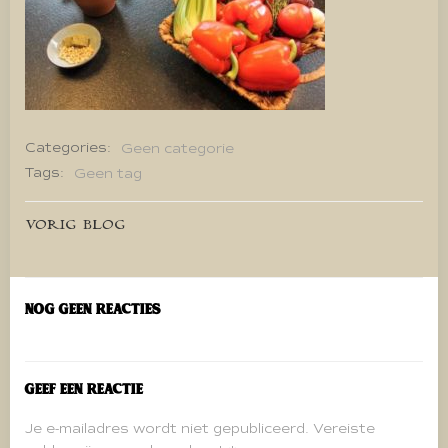
Categories:
Geen categorie
Tags:
Geen tag
Bericht
VORIG BLOG
navigatie
Nog geen reacties
Geef een reactie
Je e-mailadres wordt niet gepubliceerd.
Vereiste