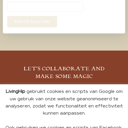
LET’S COLLABORATE AND
MAKE SOME MAGIC
MELD JE AAN
LivingHip
gebruikt cookies en scripts van Google om
uw gebruik van onze website geanonimiseerd te
analyseren, zodat we functionaliteit en effectiviteit
kunnen aanpassen.
Ook gebruiken we cookies en scripts van Facebook,