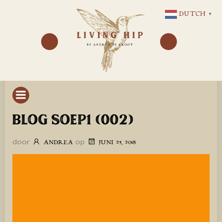
GA
DUTCH
▼
NAAR
DE
INHOUD
BLOG SOEP1 (002)
door
op
ANDREA
JUNI 25, 2018