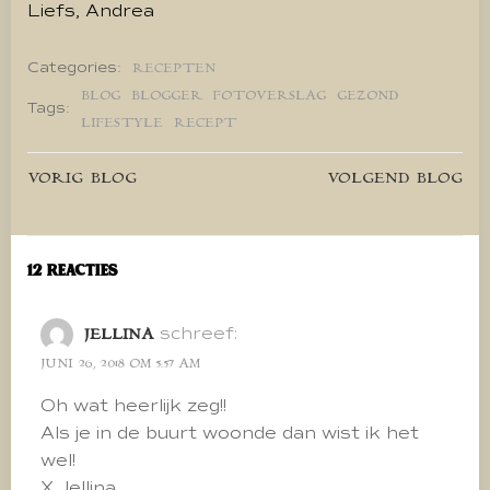
Liefs, Andrea
Categories:
RECEPTEN
BLOG
BLOGGER
FOTOVERSLAG
GEZOND
Tags:
LIFESTYLE
RECEPT
Bericht
Bericht
VORIG BLOG
VOLGEND BLOG
navigatie
navigatie
12 Reacties
schreef:
JELLINA
JUNI 26, 2018 OM 5:57 AM
Oh wat heerlijk zeg!!
Als je in de buurt woonde dan wist ik het
wel!
X Jellina