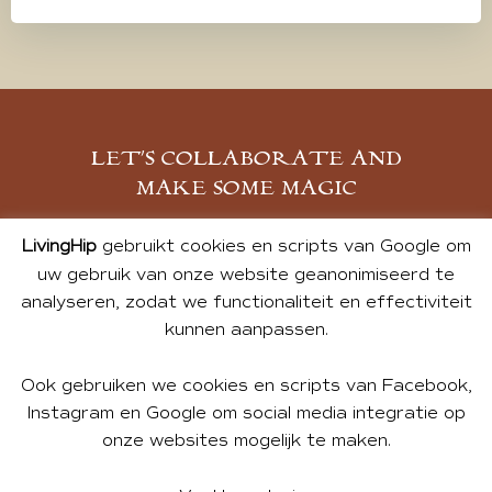
LET’S COLLABORATE AND
MAKE SOME MAGIC
MELD JE AAN
LivingHip
gebruikt cookies en scripts van Google om
uw gebruik van onze website geanonimiseerd te
analyseren, zodat we functionaliteit en effectiviteit
kunnen aanpassen.
Ook gebruiken we cookies en scripts van Facebook,
Instagram en Google om social media integratie op
onze websites mogelijk te maken.
© 2026 ALL PHOTOS & CONTENT BY ANDREA DE GROOT.
WEBSITE DESIGN BY
CHARLOTTE HEDLEY
| WEBSITE BY