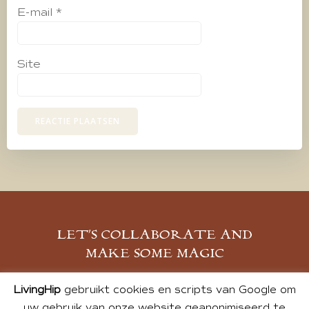
E-mail
*
Site
LET’S COLLABORATE AND
MAKE SOME MAGIC
MELD JE AAN
LivingHip
gebruikt cookies en scripts van Google om
uw gebruik van onze website geanonimiseerd te