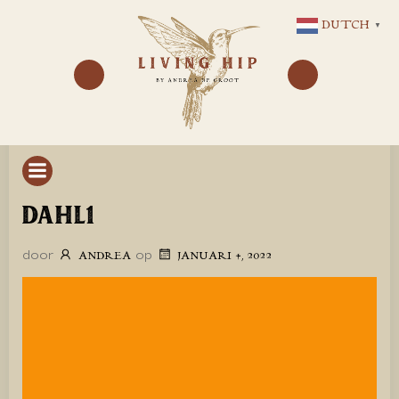
GA
DUTCH
▼
NAAR
DE
INHOUD
DAHL1
door
op
ANDREA
JANUARI 4, 2022