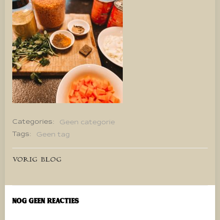
Categories:
Geen categorie
Tags:
Geen tag
Bericht
VORIG BLOG
navigatie
Nog geen reacties