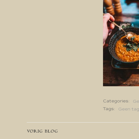
Categories:
Ge
Tags:
Geen ta
Bericht
VORIG BLOG