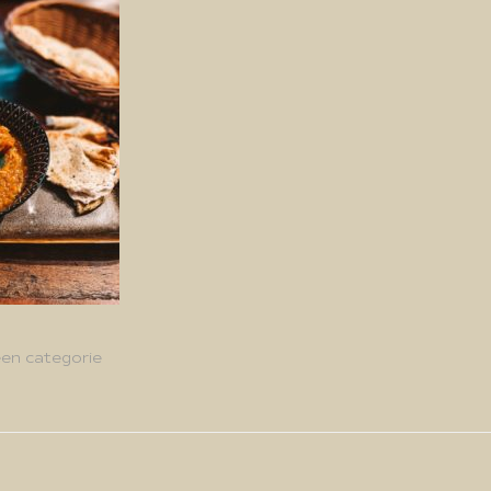
en categorie
g