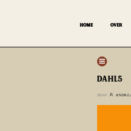
GA
NAAR
DE
HOME
OVER
INHOUD
DAHL5
door
ANDRE