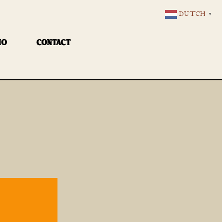
DUTCH
▼
IO
CONTACT