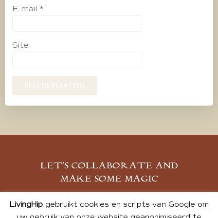
E-mail
*
Site
LET’S COLLABORATE AND
MAKE SOME MAGIC
MELD JE AAN
LivingHip
gebruikt cookies en scripts van Google om
uw gebruik van onze website geanonimiseerd te