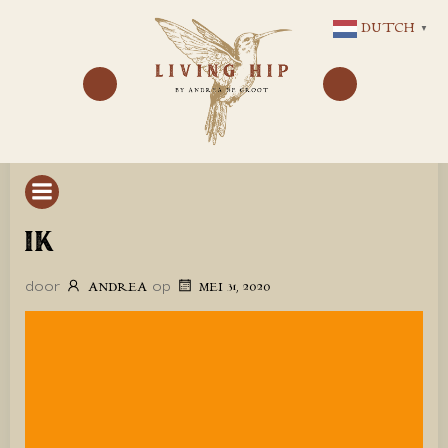
GA
DUTCH
▼
NAAR
DE
INHOUD
IK
door
op
ANDREA
MEI 31, 2020