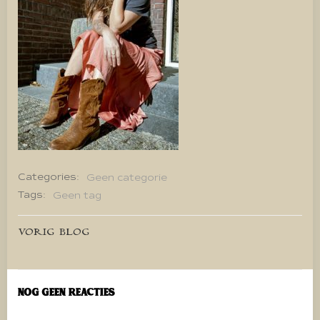
Categories:
Geen categorie
Tags:
Geen tag
Bericht
VORIG BLOG
navigatie
Nog geen reacties