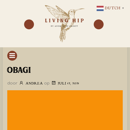
GA
DUTCH
▼
NAAR
DE
INHOUD
OBAGI
door
op
ANDREA
JULI 12, 2021