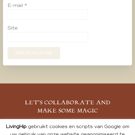
E-mail
*
Site
LET’S COLLABORATE AND
MAKE SOME MAGIC
MELD JE AAN
LivingHip
gebruikt cookies en scripts van Google om
uw gebruik van onze website geanonimiseerd te