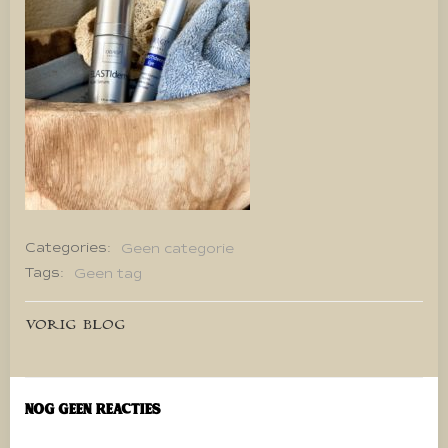
Categories:
Geen categorie
Tags:
Geen tag
Bericht
VORIG BLOG
navigatie
Nog geen reacties