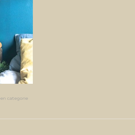
en categorie
g