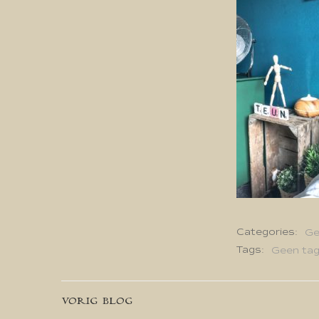
Categories:
Ge
Tags:
Geen ta
Bericht
VORIG BLOG