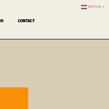
DUTCH
▼
IO
CONTACT