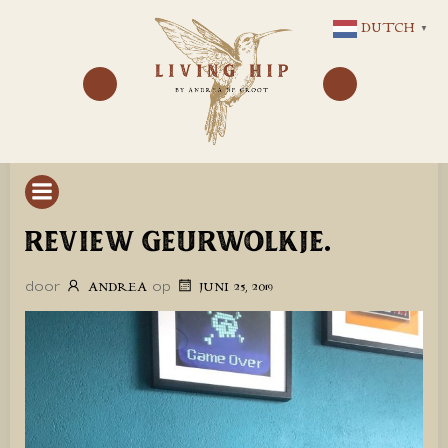
GA
DUTCH
▼
NAAR
DE
INHOUD
REVIEW GEURWOLKJE.
door
op
ANDREA
JUNI 25, 2019