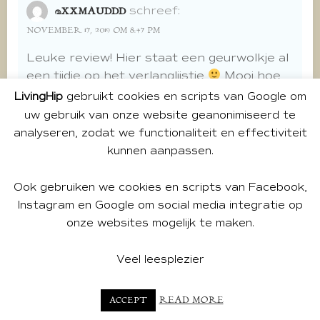
schreef:
@XXMAUDDD
NOVEMBER 17, 2019 OM 8:47 PM
Leuke review! Hier staat een geurwolkje al
een tijdje op het verlanglijstje
Mooi hoe
iedere geur toch zijn eigen functie & kracht
LivingHip
gebruikt cookies en scripts van Google om
heeft!
uw gebruik van onze website geanonimiseerd te
analyseren, zodat we functionaliteit en effectiviteit
reply
kunnen aanpassen.
Andrea
schreef:
Ook gebruiken we cookies en scripts van Facebook,
NOVEMBER 18, 2019 OM 9:19 AM
Instagram en Google om social media integratie op
Ze zijn heerlijk
onze websites mogelijk te maken.
reply
Veel leesplezier
READ MORE
ACCEPT
schreef:
BABS VERHEIJ