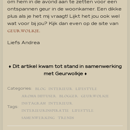
om hem in de avond aan te zetten voor een
ontspannen geur in de woonkamer. Een dikke
plus als je het mij vraagt! Lijkt het jou ook wel
wat voor bij jou? Kijk dan even op de site van
GEURWOLKJE.
Liefs Andrea
♦ Dit artikel kwam tot stand in samenwerking
met Geurwolkje ♦
Categories:
BLOG
INTERIEUR
LIFESTYLE
AROMA DIFFUSER
BLOGGER
GEURWOLKJE
INSTAGRAM
INTERIEUR
Tags:
INTERIEURINSPIRATIE
LIFESTYLE
SAMENWERKING
TRENDS