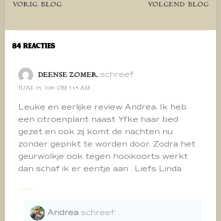
Bericht
Bericht
VORIG BLOG
VOLGEND BLOG
navigatie
navigatie
84 Reacties
schreef:
DEENSE ZOMER
JUNI 25, 2019 OM 7:45 AM
Leuke en eerlijke review Andrea. Ik heb
een citroenplant naast Yfke haar bed
gezet en ook zij komt de nachten nu
zonder geprikt te worden door. Zodra het
geurwolkje ook tegen hooikoorts werkt
dan schaf ik er eentje aan . Liefs Linda
reply
Andrea
schreef: