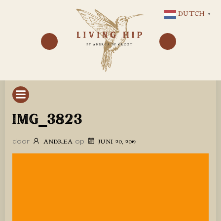
GA
DUTCH
▼
NAAR
DE
INHOUD
IMG_3823
door
op
ANDREA
JUNI 20, 2019