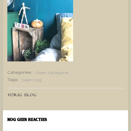
Categories:
Geen categorie
Tags:
Geen tag
Bericht
VORIG BLOG
navigatie
Nog geen reacties