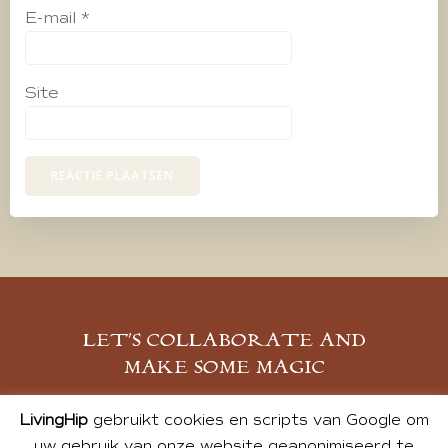
E-mail
*
Site
LET’S COLLABORATE AND
MAKE SOME MAGIC
MELD JE AAN
LivingHip
gebruikt cookies en scripts van Google om
uw gebruik van onze website geanonimiseerd te