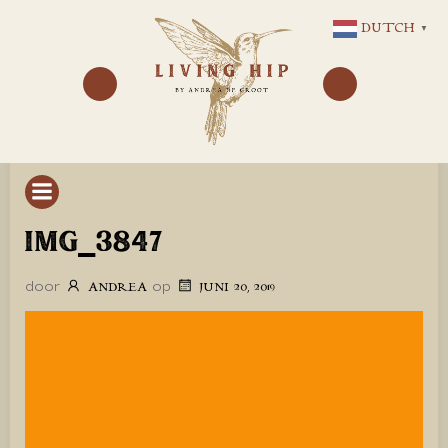
GA
DUTCH
▼
NAAR
DE
INHOUD
IMG_3847
door
op
ANDREA
JUNI 20, 2019