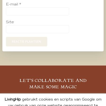
E-mail
*
Site
LET’S COLLABORATE AND
MAKE SOME MAGIC
MELD JE AAN
LivingHip
gebruikt cookies en scripts van Google om
uw gebruik van onze website geanonimiseerd te