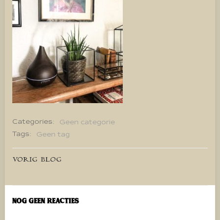
Categories:
Geen categorie
Tags:
Geen tag
Bericht
VORIG BLOG
navigatie
Nog geen reacties