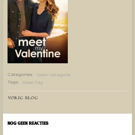
Categories:
Geen categorie
Tags:
Geen tag
Bericht
VORIG BLOG
navigatie
Nog geen reacties