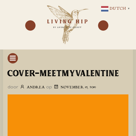
GA
DUTCH
▼
NAAR
DE
INHOUD
COVER-MEETMYVALENTINE
door
op
ANDREA
NOVEMBER 15, 2019