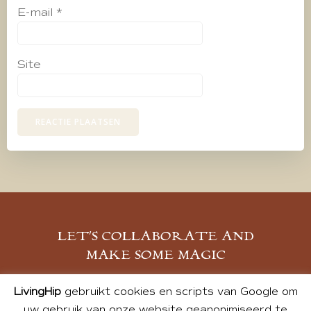
E-mail
*
Site
LET’S COLLABORATE AND
MAKE SOME MAGIC
MELD JE AAN
LivingHip
gebruikt cookies en scripts van Google om
uw gebruik van onze website geanonimiseerd te