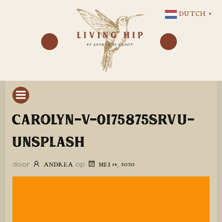
GA
DUTCH
▼
NAAR
DE
INHOUD
CAROLYN-V-0I75875SRVU-
UNSPLASH
door
op
ANDREA
MEI 14, 2020