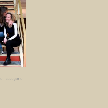
en categorie
g