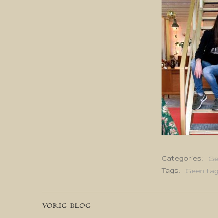
Categories:
Ge
Tags:
Geen ta
Bericht
VORIG BLOG