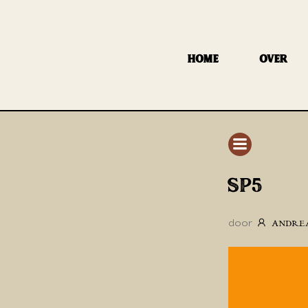
GA
NAAR
DE
HOME
OVER
INHOUD
SP5
door
ANDRE