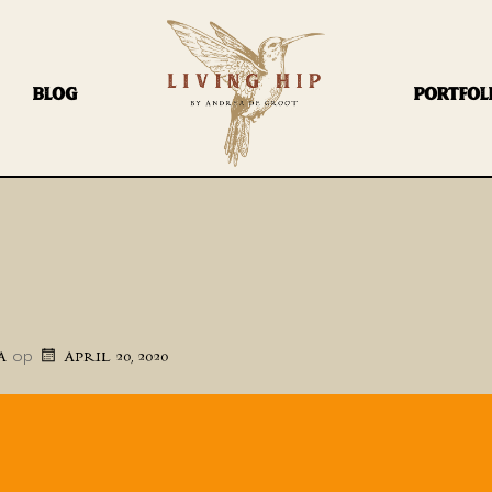
BLOG
PORTFOL
op
A
APRIL 20, 2020