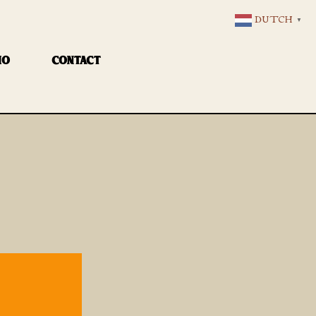
DUTCH
▼
IO
CONTACT