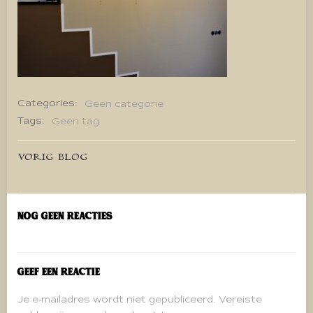
Categories:
Geen categorie
Tags:
Geen tag
Bericht
VORIG BLOG
navigatie
Nog geen reacties
Geef een reactie
Je e-mailadres wordt niet gepubliceerd.
Vereiste