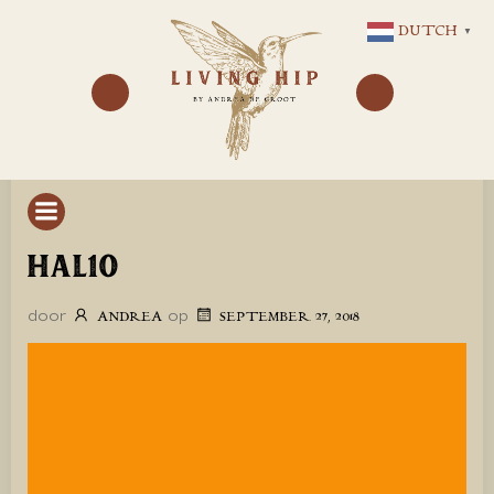
GA
DUTCH
▼
NAAR
DE
INHOUD
HAL10
door
op
ANDREA
SEPTEMBER 27, 2018