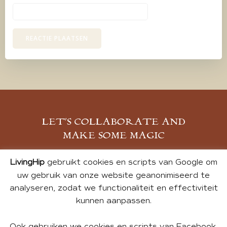
LET’S COLLABORATE AND
MAKE SOME MAGIC
MELD JE AAN
LivingHip
gebruikt cookies en scripts van Google om
uw gebruik van onze website geanonimiseerd te
analyseren, zodat we functionaliteit en effectiviteit
kunnen aanpassen.
Ook gebruiken we cookies en scripts van Facebook,