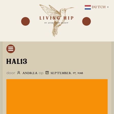
GA
DUTCH
▼
NAAR
DE
INHOUD
HAL13
door
op
ANDREA
SEPTEMBER 27, 2018