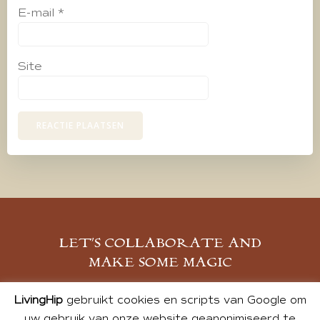
E-mail
*
Site
LET’S COLLABORATE AND
MAKE SOME MAGIC
MELD JE AAN
LivingHip
gebruikt cookies en scripts van Google om
uw gebruik van onze website geanonimiseerd te