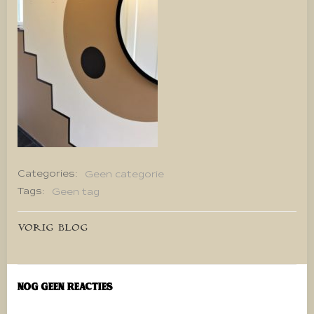
Categories:
Geen categorie
Tags:
Geen tag
Bericht
VORIG BLOG
navigatie
Nog geen reacties