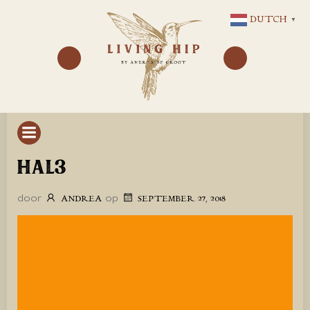
GA
DUTCH
▼
NAAR
DE
INHOUD
HAL3
door
op
ANDREA
SEPTEMBER 27, 2018