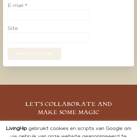
E-mail
*
Site
LET’S COLLABORATE AND
MAKE SOME MAGIC
MELD JE AAN
LivingHip
gebruikt cookies en scripts van Google om
uw gebruik van onze website geanonimiseerd te