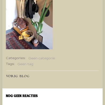
Categories:
Geen categorie
Tags:
Geen tag
Bericht
VORIG BLOG
navigatie
Nog geen reacties