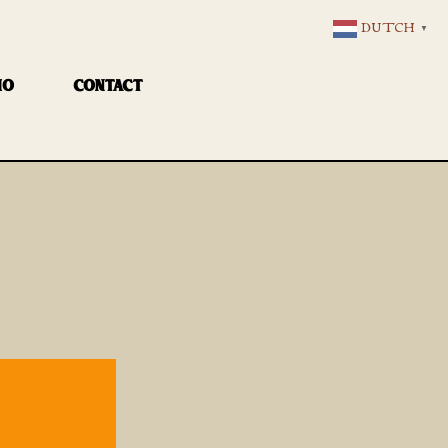
DUTCH
▼
IO
CONTACT