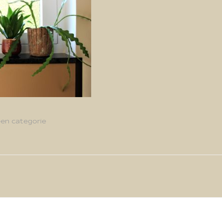
en categorie
g