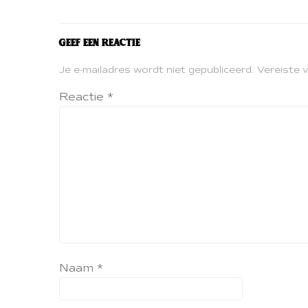
Geef een reactie
Je e-mailadres wordt niet gepubliceerd.
Vereiste 
Reactie
*
Naam
*