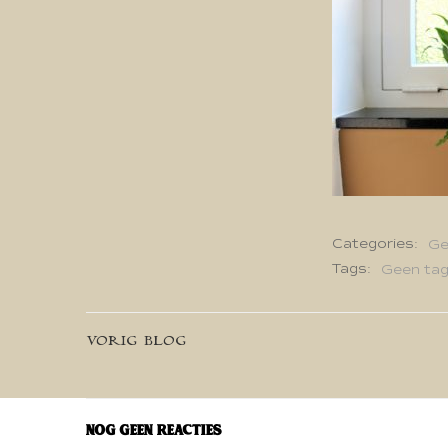
Categories:
Ge
Tags:
Geen ta
Bericht
VORIG BLOG
navigatie
Nog geen reacties