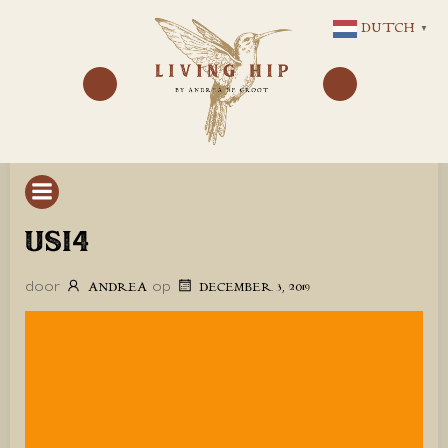
GA
DUTCH
▼
NAAR
DE
INHOUD
USI4
door
op
ANDREA
DECEMBER 3, 2019