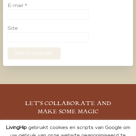
E-mail
*
Site
LET’S COLLABORATE AND
MAKE SOME MAGIC
MELD JE AAN
LivingHip
gebruikt cookies en scripts van Google om
uw gebruik van onze website geanonimiseerd te