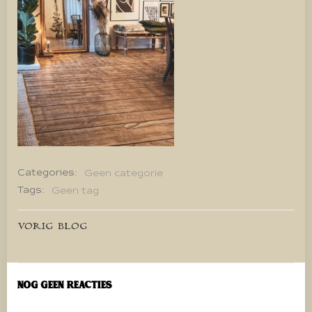
Categories:
Geen categorie
Tags:
Geen tag
Bericht
VORIG BLOG
navigatie
Nog geen reacties