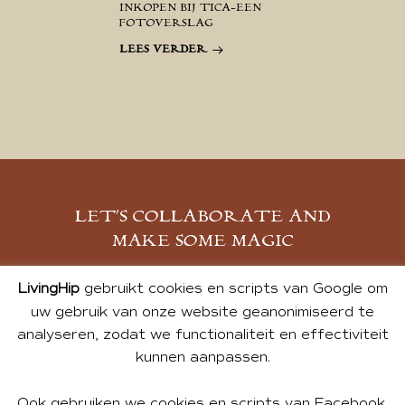
INKOPEN BIJ TICA-EEN
FOTOVERSLAG
LEES VERDER
LET’S COLLABORATE AND
MAKE SOME MAGIC
MELD JE AAN
LivingHip
gebruikt cookies en scripts van Google om
uw gebruik van onze website geanonimiseerd te
analyseren, zodat we functionaliteit en effectiviteit
kunnen aanpassen.
Ook gebruiken we cookies en scripts van Facebook,