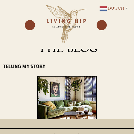
GA
DUTCH
▼
NAAR
DE
INHOUD
THE BLOG
TELLING MY STORY