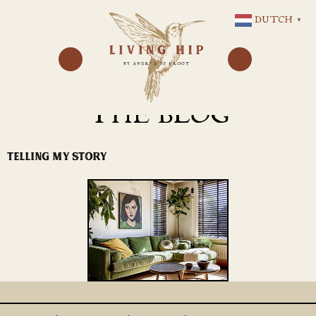
GA
DUTCH
▼
NAAR
DE
INHOUD
THE BLOG
TELLING MY STORY