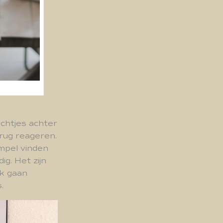
ichtjes achter
erug reageren.
mpel vinden
ig. Het zijn
ak gaan
.