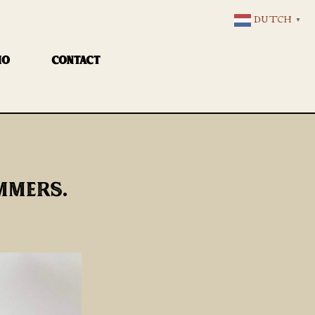
DUTCH
▼
IO
CONTACT
AMMERS.