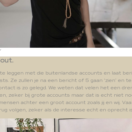
ar
out.
te leggen met die buitenlandse accounts en laat ber
ts. Ze zullen je na een bericht of 5 gaan ‘zien’ en t
ontact is zo gelegd. We weten dat velen het een dre
n, zeker bij grote accounts maar dat is echt niet nod
nsen achter een groot account zoals jij en wij. Va
ug volgen, zeker als de interesse echt en oprecht is