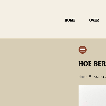
GA
NAAR
DE
HOME
OVER
INHOUD
HOE BER
door
ANDRE