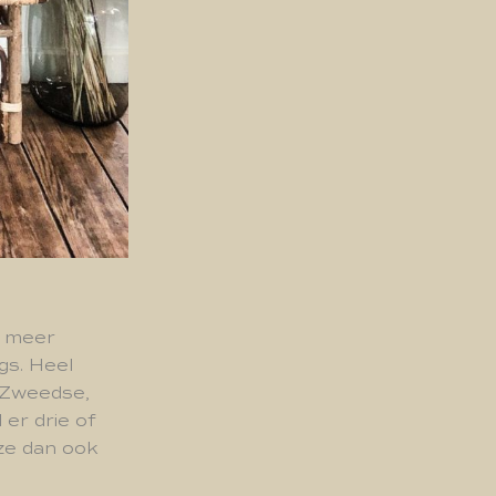
e meer
gs. Heel
j Zweedse,
er drie of
 ze dan ook