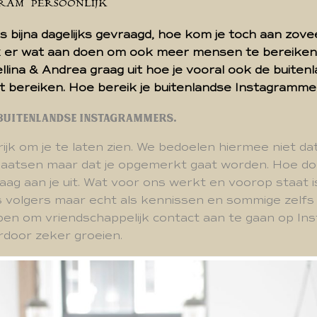
GRAM
PERSOONLIJK
 bijna dagelijks gevraagd, hoe kom je toch aan zove
k er wat aan doen om ook meer mensen te bereike
Jellina & Andrea graag uit hoe je vooral ook de buiten
t bereiken. Hoe bereik je buitenlandse Instagramme
e buitenlandse Instagrammers.
rijk om je te laten zien. We bedoelen hiermee niet dat
plaatsen maar dat je opgemerkt gaat worden. Hoe do
aag aan je uit. Wat voor ons werkt en voorop staat i
ls volgers maar echt als kennissen en sommige zelfs 
pen om vriendschappelijk contact aan te gaan op Ins
erdoor zeker groeien.