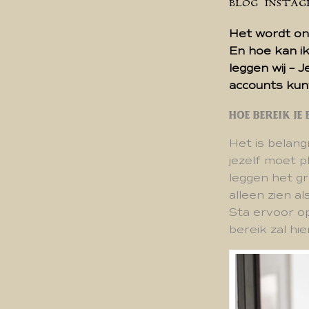
BLOG
INSTA
Het wordt ons
En hoe kan i
leggen wij – 
accounts kun
Hoe bereik j
Het is belang
jezelf moet 
leggen het gr
alleen zien a
Sta ervoor o
bereik zal hi