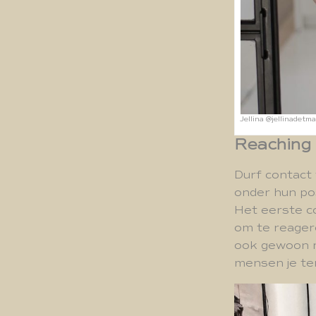
Jellina @jellinadetm
Reaching 
Durf contact 
onder hun pos
Het eerste c
om te reagere
ook gewoon me
mensen je ter