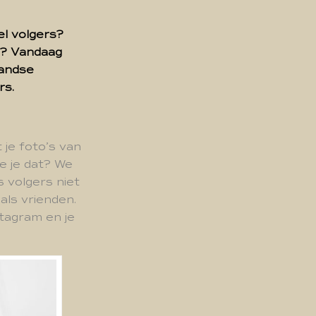
el volgers?
n? Vandaag
landse
rs.
 je foto’s van
e je dat? We
s volgers niet
als vrienden.
tagram en je