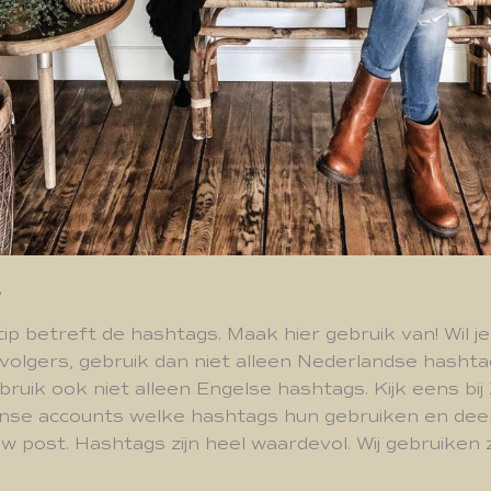
.
ip betreft de hashtags. Maak hier gebruik van! Wil j
volgers, gebruik dan niet alleen Nederlandse hashta
ebruik ook niet alleen Engelse hashtags. Kijk eens bi
anse accounts welke hashtags hun gebruiken en deel 
uw post. Hashtags zijn heel waardevol. Wij gebruiken