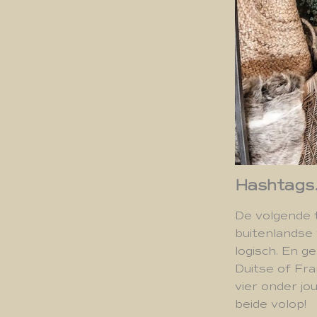
Hashtags
De volgende t
buitenlandse 
logisch. En g
Duitse of Fr
vier onder jo
beide volop!