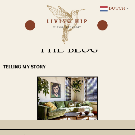
GA
DUTCH
▼
NAAR
DE
INHOUD
THE BLOG
TELLING MY STORY