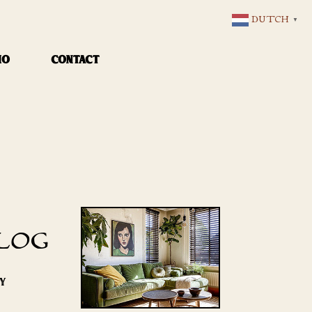
DUTCH
▼
IO
CONTACT
LOG
RY