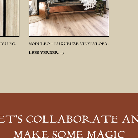
DULEO.
MODULEO – LUXUEUZE VINYLVLOER.
LEES VERDER
ET’S COLLABORATE A
MAKE SOME MAGIC