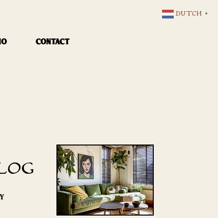
DUTCH
▼
IO
CONTACT
LOG
RY