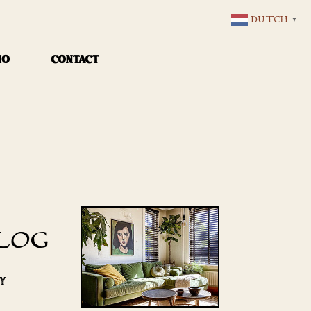
DUTCH
▼
IO
CONTACT
LOG
RY