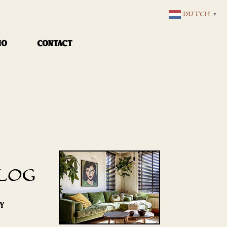
DUTCH
▼
IO
CONTACT
LOG
RY