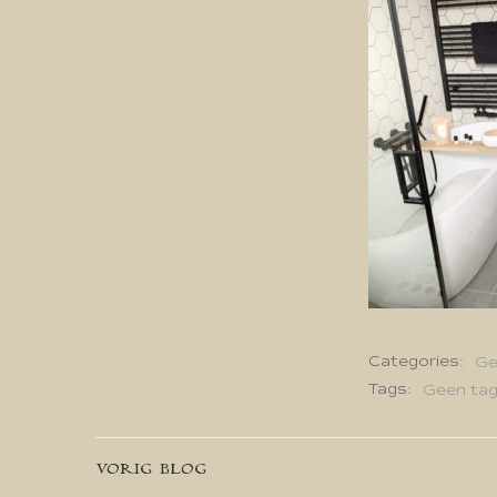
Categories:
Ge
Tags:
Geen ta
Bericht
VORIG BLOG