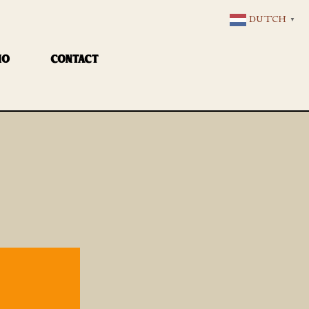
DUTCH
▼
IO
CONTACT