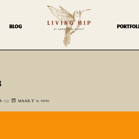
BLOG
PORTFOL
8
op
A
MAART 31, 2020